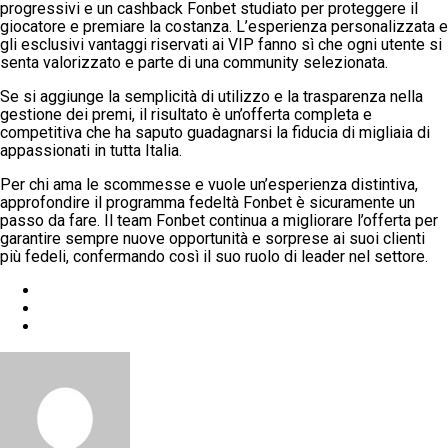
progressivi e un cashback Fonbet studiato per proteggere il
giocatore e premiare la costanza. L’esperienza personalizzata e
gli esclusivi vantaggi riservati ai VIP fanno sì che ogni utente si
senta valorizzato e parte di una community selezionata.
Se si aggiunge la semplicità di utilizzo e la trasparenza nella
gestione dei premi, il risultato è un’offerta completa e
competitiva che ha saputo guadagnarsi la fiducia di migliaia di
appassionati in tutta Italia.
Per chi ama le scommesse e vuole un’esperienza distintiva,
approfondire il programma fedeltà Fonbet è sicuramente un
passo da fare. Il team Fonbet continua a migliorare l’offerta per
garantire sempre nuove opportunità e sorprese ai suoi clienti
più fedeli, confermando così il suo ruolo di leader nel settore.