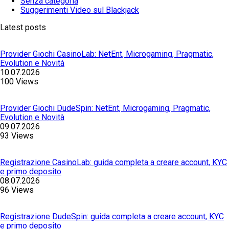
Senza categoria
Suggerimenti Video sul Blackjack
Latest posts
Provider Giochi CasinoLab: NetEnt, Microgaming, Pragmatic,
Evolution e Novità
10.07.2026
100 Views
Provider Giochi DudeSpin: NetEnt, Microgaming, Pragmatic,
Evolution e Novità
09.07.2026
93 Views
Registrazione CasinoLab: guida completa a creare account, KYC
e primo deposito
08.07.2026
96 Views
Registrazione DudeSpin: guida completa a creare account, KYC
e primo deposito