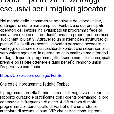
esclusivi per i migliori giocatori
Nel mondo delle scommesse sportive e del gioco online,
distinguersi non è mai semplice. Fonbet, uno dei principali
operatori del settore, ha sviluppato un programma fedeltà
innovativo e ricco di opportunità pensato proprio per premiare i
suoi clienti più attivi. Attraverso un sistema ben strutturato di
punti VIP e livelli crescenti, i giocatori possono accedere a
vantaggi esclusivi e a un cashback Fonbet che rappresenta un
vero valore aggiunto. In questo articolo analizziamo a fondo i
dettagli di questo programma, illustrando come funziona, quali
premi è possibile ottenere e quali benefici rendono unica
l’esperienza con Fonbet.
-
https://blazorscore.com/go/FonBet
Go
Che cos’è il programma fedeltà Fonbet
FonBet
Il programma fedeltà Fonbet nasce dall’esigenza di creare un
rapporto duraturo e gratificante con i clienti, premiando la loro
costanza e la frequenza di gioco. A differenza di molti
programmi standard, quello di Fonbet offre un sistema
articolato di accumulo punti VIP che si traducono in premi