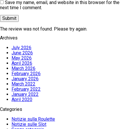
Save my name, email, and website in this browser for the
next time I comment.
The review was not found. Please try again.
Archives
July 2026
June 2026
May 2026
April 2026
March 2026
February 2026
January 2026
March 2022
February 2022
January 2022
April 2020
Categories
Notizie sulla Roulette
Notizie sulle Slot