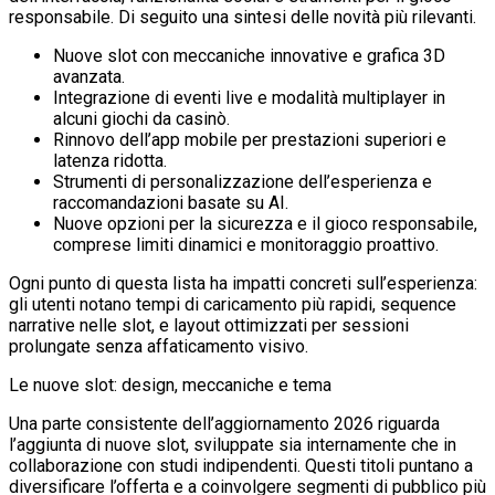
responsabile. Di seguito una sintesi delle novità più rilevanti.
Nuove slot con meccaniche innovative e grafica 3D
avanzata.
Integrazione di eventi live e modalità multiplayer in
alcuni giochi da casinò.
Rinnovo dell’app mobile per prestazioni superiori e
latenza ridotta.
Strumenti di personalizzazione dell’esperienza e
raccomandazioni basate su AI.
Nuove opzioni per la sicurezza e il gioco responsabile,
comprese limiti dinamici e monitoraggio proattivo.
Ogni punto di questa lista ha impatti concreti sull’esperienza:
gli utenti notano tempi di caricamento più rapidi, sequence
narrative nelle slot, e layout ottimizzati per sessioni
prolungate senza affaticamento visivo.
Le nuove slot: design, meccaniche e tema
Una parte consistente dell’aggiornamento 2026 riguarda
l’aggiunta di nuove slot, sviluppate sia internamente che in
collaborazione con studi indipendenti. Questi titoli puntano a
diversificare l’offerta e a coinvolgere segmenti di pubblico più