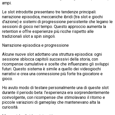
ampi.
Le slot introdotte presentano tre tendenze principali:
narrazione episodica, meccaniche ibridi (tra slot e giochi
d’azione) e sistemi di progressione persistente che legano le
sessioni di gioco nel tempo. Questo approccio aumenta la
retention e offre esperienze più ricche rispetto alle
tradizionali slot a spin singoli.
Narrazione episodica e progressione
Alcune nuove slot adottano una struttura episodica: ogni
sessione sblocca capitoli successivi della storia, con
ricompense cumulative e scelte che influenzano gli sviluppi
futuri. Questo sistema è simile a quello dei videogiochi
narrativi e crea una connessione più forte tra giocatore e
gioco.
Ho avuto modo di testare personalmente una di queste slot
durante il periodo beta: l’esperienza era sorprendentemente
coinvolgente, con ricompense che stimolavano il ritorno e
piccole variazioni di gameplay che mantenevano alta la
curiosità.