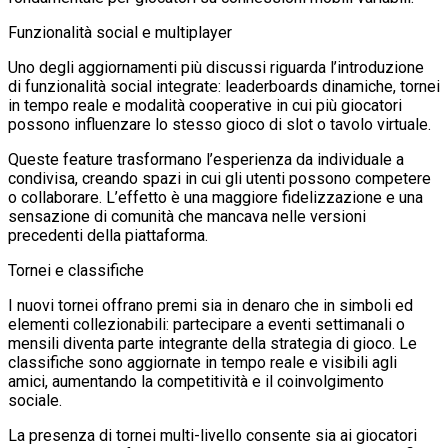
Funzionalità social e multiplayer
Uno degli aggiornamenti più discussi riguarda l’introduzione
di funzionalità social integrate: leaderboards dinamiche, tornei
in tempo reale e modalità cooperative in cui più giocatori
possono influenzare lo stesso gioco di slot o tavolo virtuale.
Queste feature trasformano l’esperienza da individuale a
condivisa, creando spazi in cui gli utenti possono competere
o collaborare. L’effetto è una maggiore fidelizzazione e una
sensazione di comunità che mancava nelle versioni
precedenti della piattaforma.
Tornei e classifiche
I nuovi tornei offrano premi sia in denaro che in simboli ed
elementi collezionabili: partecipare a eventi settimanali o
mensili diventa parte integrante della strategia di gioco. Le
classifiche sono aggiornate in tempo reale e visibili agli
amici, aumentando la competitività e il coinvolgimento
sociale.
La presenza di tornei multi-livello consente sia ai giocatori