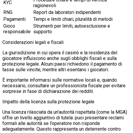
KYC
ragionevoli
RNG
Report da laboratori indipendenti
Pagamenti
Tempi e limiti chiari, pluralità di metodi
Gioco
Strumenti per limiti, autoesclusione e
responsabile
supporto
Considerazioni legali e fiscali
La giurisdizione in cui opera il casinò e la residenza del
giocatore influiscono anche sugli obblighi fiscali e sulla
protezione legale. Alcuni paesi richiedono il pagamento di
tasse sulle vincite, mentre altri esentano i giocatori.
È importante informarsi sulle normative locali e, quando
necessario, consultare un professionista fiscale per evitare
sorprese in fase di dichiarazione dei redditi.
Impatto della licenza sulla protezione legale
Una licenza rilasciata da un’autorità rispettata (come la MGA)
offre un livello aggiuntivo di tutela: puoi presentare reclami
formali alle autorità se l’operatore non risponde
adeguatamente. Questo rappresenta un deterrente contro