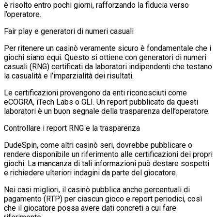
è risolto entro pochi giorni, rafforzando la fiducia verso
l’operatore.
Fair play e generatori di numeri casuali
Per ritenere un casinò veramente sicuro è fondamentale che i
giochi siano equi. Questo si ottiene con generatori di numeri
casuali (RNG) certificati da laboratori indipendenti che testano
la casualità e l’imparzialità dei risultati.
Le certificazioni provengono da enti riconosciuti come
eCOGRA, iTech Labs o GLI. Un report pubblicato da questi
laboratori è un buon segnale della trasparenza dell’operatore.
Controllare i report RNG e la trasparenza
DudeSpin, come altri casinò seri, dovrebbe pubblicare o
rendere disponibile un riferimento alle certificazioni dei propri
giochi. La mancanza di tali informazioni può destare sospetti
e richiedere ulteriori indagini da parte del giocatore.
Nei casi migliori, il casinò pubblica anche percentuali di
pagamento (RTP) per ciascun gioco e report periodici, così
che il giocatore possa avere dati concreti a cui fare