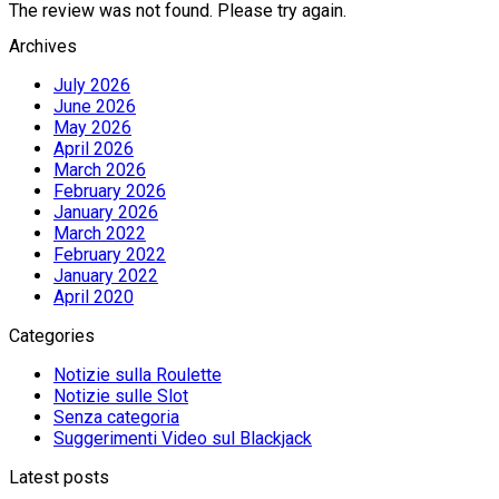
The review was not found. Please try again.
Archives
July 2026
June 2026
May 2026
April 2026
March 2026
February 2026
January 2026
March 2022
February 2022
January 2022
April 2020
Categories
Notizie sulla Roulette
Notizie sulle Slot
Senza categoria
Suggerimenti Video sul Blackjack
Latest posts