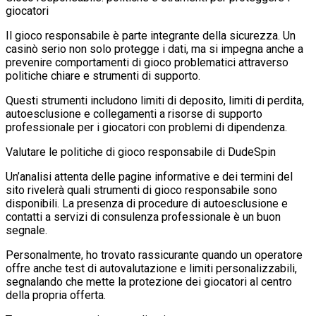
giocatori
Il gioco responsabile è parte integrante della sicurezza. Un
casinò serio non solo protegge i dati, ma si impegna anche a
prevenire comportamenti di gioco problematici attraverso
politiche chiare e strumenti di supporto.
Questi strumenti includono limiti di deposito, limiti di perdita,
autoesclusione e collegamenti a risorse di supporto
professionale per i giocatori con problemi di dipendenza.
Valutare le politiche di gioco responsabile di DudeSpin
Un’analisi attenta delle pagine informative e dei termini del
sito rivelerà quali strumenti di gioco responsabile sono
disponibili. La presenza di procedure di autoesclusione e
contatti a servizi di consulenza professionale è un buon
segnale.
Personalmente, ho trovato rassicurante quando un operatore
offre anche test di autovalutazione e limiti personalizzabili,
segnalando che mette la protezione dei giocatori al centro
della propria offerta.