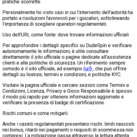
pratiche scorrette.
Personalmente ho visto casi in cui l’intervento dell’autorità ha
portato a risoluzioni favorevoli per i giocatori, sottolineando
l’importanza di scegliere operatori regolamentati.
Uso dell’URL come fonte: dove trovare informazioni ufficiali
Per approfondire i dettagli specifici su DudeSpin e verificare
autonomamente le informazioni, è utile consultare
direttamente il sito ufficiale o pagine dedicate all’assistenza
clienti e alle politiche di sicurezza. Un riferimento sempre
-
comodo è il sito ufficiale, ad esempio
{url}
, che può offrire
{url}
dettagli su licenze, termini e condizioni, e politiche KYC.
Visitare la pagina ufficiale e cercare sezioni come Termini e
Condizioni, Licenza, Privacy e Gioco Responsabile è spesso
il modo più rapido per ottenere informazioni aggiornate e
verificare la presenza di badge di certificazione.
Rischi comuni e come mitigarli
Anche i casinò regolamentati presentano rischi: limiti nascosti
nei bonus, ritardi nei pagamenti o requisiti di scommessa non
compresi. La mitigazione passa attraverso la lettura attenta